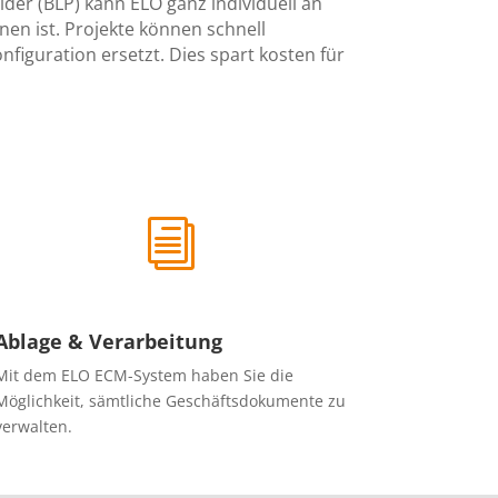
der (BLP) kann ELO ganz individuell an
nen ist. Projekte können schnell
iguration ersetzt. Dies spart kosten für
i
Ablage & Verarbeitung
Mit dem ELO ECM-System haben Sie die
Möglichkeit, sämtliche Geschäftsdokumente zu
verwalten.