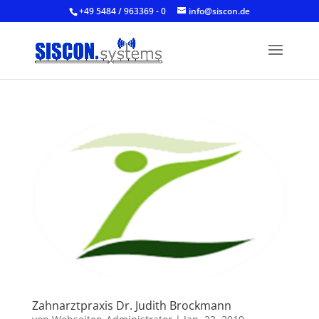
+49 5484 / 963369 - 0
info@siscon.de
Zahnarztpraxis Dr. Judith Brockmann