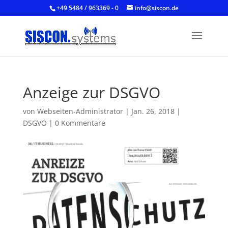
+49 5484 / 963369 - 0
info@siscon.de
Anzeige zur DSGVO
von
Webseiten-Administrator
|
Jan. 26, 2018
|
DSGVO
|
0 Kommentare